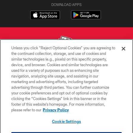
DOWNLOAD APPS
Unless you click “Reject Optional Cookies” you are agreeing to
the continued collection, storage, and use of cookies and
similar technologies (e.g., pixels) on this specific property,
Copyright © 2026 Kansas City Chiefs
device, and browser. Cookies and similar technologies are
used for a variety of purposes such as enhancing site
PRIVACY POLICY
navigation, analyzing site usage, and assisting in our
TERMS OF USE
marketing and advertising efforts, including targeted
advertising through third parties. You can further customize
CONTACT US
your cookie preferences and opt out of optional cookies by
clicking the “Cookies Settings” link in this banner or in the
ACCESSIBILITY
footer of this website’s homepage. For more information,
SITE MAP
please refer to our
Privacy Policy
AD CHOICES
Cookie Settings
YOUR PRIVACY CHOICES