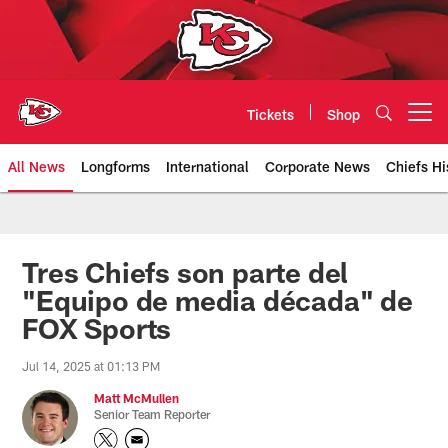
Skip
to
main
content
Tickets
Shop
Open menu button
All News
Longforms
International
Corporate News
Chiefs Hi
Kansas City Chiefs Official Team
Tres Chiefs son parte del
"Equipo de media década" de
FOX Sports
Jul 14, 2025 at 01:13 PM
Matt McMullen
Senior Team Reporter