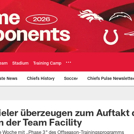
eam
Stadium
Training Camp
ate News
Chiefs History
Soccer
Chiefs Pulse Newslette
Official Team Websi
eler überzeugen zum Auftakt 
n der Team Facility
se Woche mit „Phase 3“ des Offseason-Trainingsprogramms