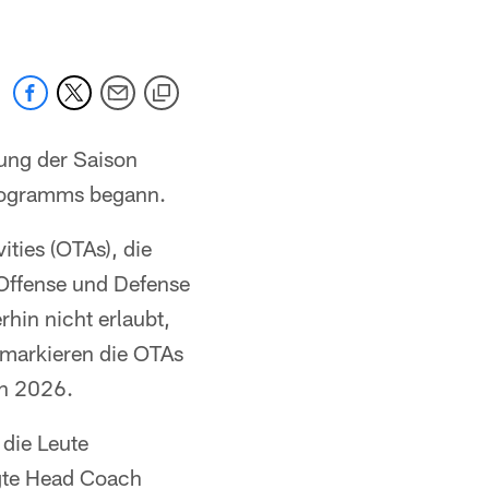
tung der Saison
programms begann.
ties (OTAs), die
 Offense und Defense
rhin nicht erlaubt,
 markieren die OTAs
on 2026.
 die Leute
agte Head Coach