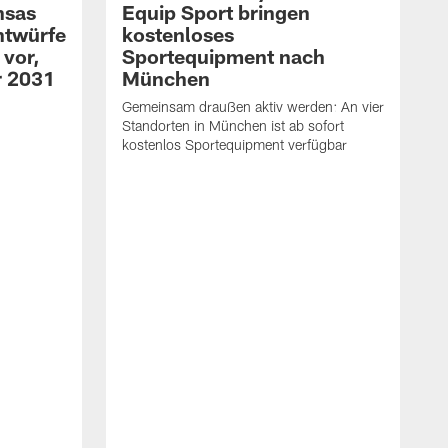
nsas
Equip Sport bringen
Entwürfe
kostenloses
 vor,
Sportequipment nach
r 2031
München
Gemeinsam draußen aktiv werden: An vier
Standorten in München ist ab sofort
kostenlos Sportequipment verfügbar
K
R