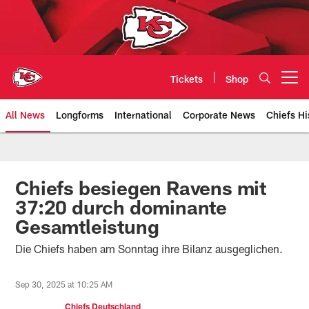
Skip
to
main
content
Tickets
Shop
Open menu button
All News
Longforms
International
Corporate News
Chiefs Hi
Kansas City Chiefs Official Team
Chiefs besiegen Ravens mit
37:20 durch dominante
Gesamtleistung
Die Chiefs haben am Sonntag ihre Bilanz ausgeglichen.
Sep 30, 2025 at 10:25 AM
Chiefs Deutschland