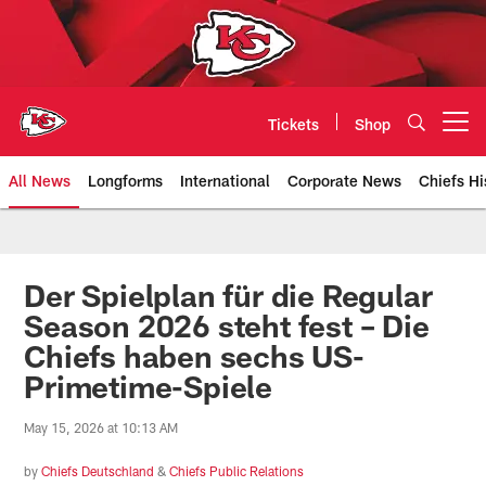
Skip
to
main
content
Tickets
Shop
Open menu button
All News
Longforms
International
Corporate News
Chiefs Hi
Kansas City Chiefs Official Team
Der Spielplan für die Regular
Season 2026 steht fest – Die
Chiefs haben sechs US-
Primetime-Spiele
May 15, 2026 at 10:13 AM
by
Chiefs Deutschland
&
Chiefs Public Relations