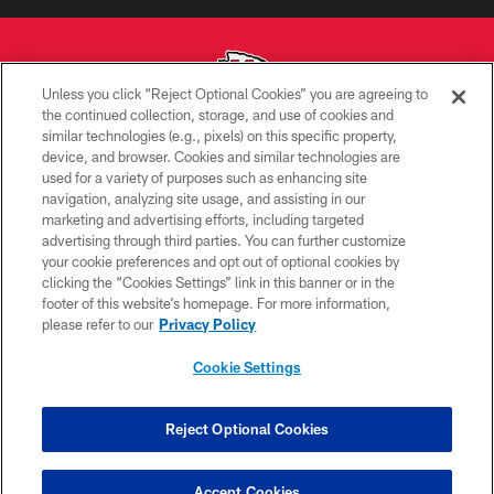
Unless you click “Reject Optional Cookies” you are agreeing to
the continued collection, storage, and use of cookies and
similar technologies (e.g., pixels) on this specific property,
Copyright © 2026 Kansas City Chiefs
device, and browser. Cookies and similar technologies are
used for a variety of purposes such as enhancing site
PRIVACY POLICY
navigation, analyzing site usage, and assisting in our
TERMS OF USE
marketing and advertising efforts, including targeted
advertising through third parties. You can further customize
CONTACT US
your cookie preferences and opt out of optional cookies by
clicking the “Cookies Settings” link in this banner or in the
ACCESSIBILITY
footer of this website’s homepage. For more information,
SITE MAP
please refer to our
Privacy Policy
AD CHOICES
Cookie Settings
YOUR PRIVACY CHOICES
COOKIE SETTINGS
Reject Optional Cookies
PREFERENCE CENTER
Accept Cookies