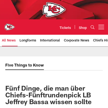
Skip
to
main
content
Tickets
Shop
Open menu button
All News
Longforms
International
Corporate News
Chiefs Hi
Kansas City Chiefs Official Team
Five Things to Know
Fünf Dinge, die man über
Chiefs-Fünftrundenpick LB
Jeffrey Bassa wissen sollte